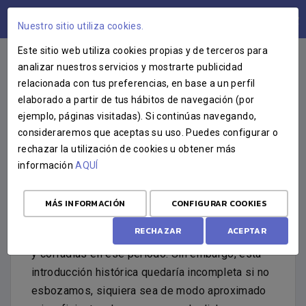
ÁREA USUARIOS
Nuestro sitio utiliza cookies.
Este sitio web utiliza cookies propias y de terceros para
analizar nuestros servicios y mostrarte publicidad
relacionada con tus preferencias, en base a un perfil
ÉPOCA ACTUAL (1975-)
elaborado a partir de tus hábitos de navegación (por
ejemplo, páginas visitadas). Si continúas navegando,
consideraremos que aceptas su uso. Puedes configurar o
REINADO DE JUAN CARLOS I Y
rechazar la utilización de cookies u obtener más
DEMOCRACIA (1975-2000)
información
AQUÍ
El último cuarto del siglo XX, necesita y requiere
MÁS INFORMACIÓN
CONFIGURAR COOKIES
todavía una perspectiva más amplia para poder
RECHAZAR
ACEPTAR
intentar abordar una historia de las hermandades
y cofradías en ese período. Sin embargo, esta
introducción histórica quedaría incompleta si no
esbozamos, siquiera sea de modo aproximado