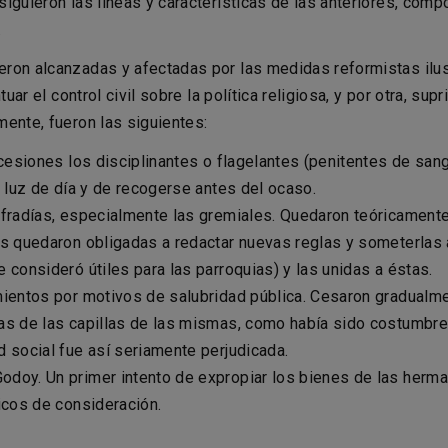
siguieron las líneas y características de las anteriores, c
.
ron alcanzadas y afectadas por las medidas reformistas ilust
tuar el control civil sobre la política religiosa, y por otra, s
ente, fueron las siguientes:
ocesiones los disciplinantes o flagelantes (penitentes de sang
n luz de día y de recogerse antes del ocaso.
ofradías, especialmente las gremiales. Quedaron teóricamente
s quedaron obligadas a redactar nuevas reglas y someterlas a 
 consideró útiles para las parroquias) y las unidas a éstas.
mientos por motivos de salubridad pública. Cesaron gradualm
as de las capillas de las mismas, como había sido costumbre
 social fue así seriamente perjudicada.
doy. Un primer intento de expropiar los bienes de las herman
icos de consideración.