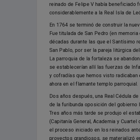
reinado de Felipe V había beneficiado f
considerablemente a la Real Isla de Le
En 1764 se terminó de construir la nuev
Fue titulada de San Pedro (en memoria d
décadas durante las que el Santísimo rec
San Pablo, por ser la pareja litúrgica d
La parroquia de la fortaleza se abando
se establecerían allí las fuerzas de Inf
y cofradías que hemos visto radicaban e
ahora en el flamante templo parroquial.
Dos años después, una Real Cédula de en
de la furibunda oposición del gobierno l
Tres años más tarde se produjo el esta
(Capitanía General, Academia y Cuartel 
el proceso iniciado en los reinados ant
proyectos grandiosos, se materializó e