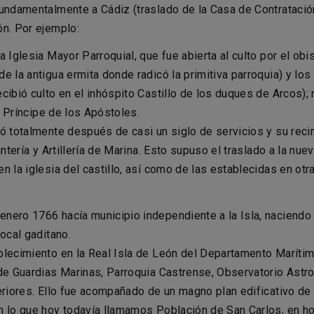
undamentalmente a Cádiz (traslado de la Casa de Contratación)
ón. Por ejemplo:
a Iglesia Mayor Parroquial, que fue abierta al culto por el ob
e la antigua ermita donde radicó la primitiva parroquia) y lo
ibió culto en el inhóspito Castillo de los duques de Arcos); m
el Príncipe de los Apóstoles.
nó totalmente después de casi un siglo de servicios y su rec
antería y Artillería de Marina. Esto supuso el traslado a la n
n la iglesia del castillo, así como de las establecidas en ot
ero 1766 hacía municipio independiente a la Isla, naciendo la
ocal gaditano.
blecimiento en la Real Isla de León del Departamento Marítim
de Guardias Marinas, Parroquia Castrense, Observatorio Astro
eriores. Ello fue acompañado de un magno plan edificativo de p
n lo que hoy todavía llamamos Población de San Carlos, en h