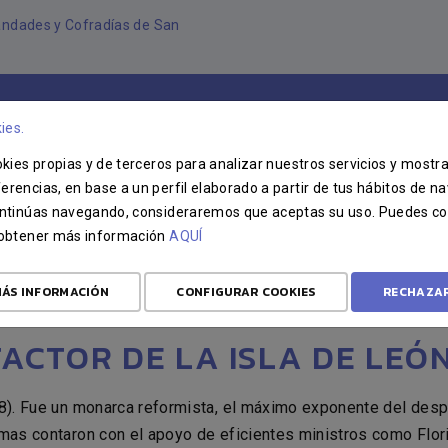
andades y Cofradías de San
IAS
HERMANDADES
ACTOS
CARTEL
ies.
ookies propias y de terceros para analizar nuestros servicios y mostr
erencias, en base a un perfil elaborado a partir de tus hábitos de n
continúas navegando, consideraremos que aceptas su uso. Puedes co
u obtener más información
AQUÍ
 O ILUSTRADA (1759-1808)
ÁS INFORMACIÓN
CONFIGURAR COOKIES
RECHAZA
EFACTOR DE LA ISLA DE LEÓ
8). Fue un monarca reformista, el máximo exponente del despo
rmas contaron con el apoyo de eficientes ministros como Flo