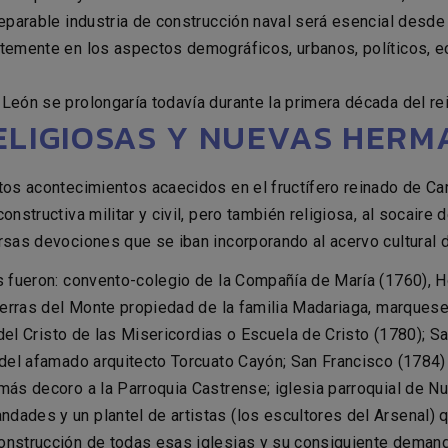
separable industria de construcción naval será esencial desde 
ntemente en los aspectos demográficos, urbanos, políticos, e
 León se prolongaría todavía durante la primera década del re
RELIGIOSAS Y NUEVAS HER
tos acontecimientos acaecidos en el fructífero reinado de Carl
onstructiva militar y civil, pero también religiosa, al socaire
rsas devociones que se iban incorporando al acervo cultural de
as fueron: convento-colegio de la Compañía de María (1760), 
tierras del Monte propiedad de la familia Madariaga, marques
o del Cristo de las Misericordias o Escuela de Cristo (1780); S
 del afamado arquitecto Torcuato Cayón; San Francisco (1784) q
más decoro a la Parroquia Castrense; iglesia parroquial de N
dades y un plantel de artistas (los escultores del Arsenal) 
construcción de todas esas iglesias y su consiguiente dema