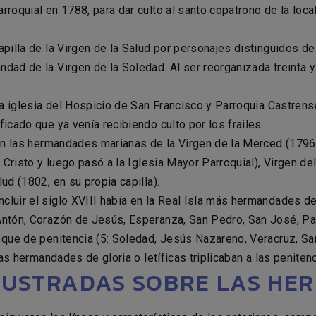
rroquial en 1788, para dar culto al santo copatrono de la loc
apilla de la Virgen de la Salud por personajes distinguidos d
dad de la Virgen de la Soledad. Al ser reorganizada treinta y
 la iglesia del Hospicio de San Francisco y Parroquia Castren
icado que ya venía recibiendo culto por los frailes.
ron las hermandades marianas de la Virgen de la Merced (1796,
 Cristo y luego pasó a la Iglesia Mayor Parroquial), Virgen del 
ud (1802, en su propia capilla).
luir el siglo XVIII había en la Real Isla más hermandades de g
ntón, Corazón de Jesús, Esperanza, San Pedro, San José, Past
 que de penitencia (5: Soledad, Jesús Nazareno, Veracruz, San
las hermandades de gloria o letíficas triplicaban a las peniten
LUSTRADAS SOBRE LAS H