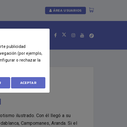
ÁREA USUARIOS
ES
arte publicidad
avegación (por ejemplo,
nfigurar o rechazar la
R
ACEPTAR
N
tismo ilustrado. Con él llegó a su
ridablanca, Campomanes, Aranda. Si el