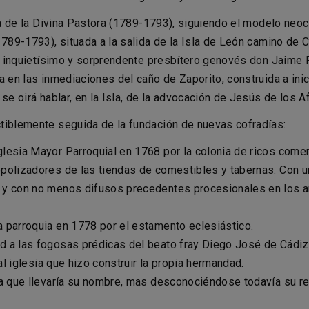
la de la Divina Pastora (1789-1793), siguiendo el modelo neocl
1789-1793), situada a la salida de la Isla de León camino de
el inquietísimo y sorprendente presbítero genovés don Jaime Pa
a en las inmediaciones del caño de Zaporito, construida a ini
se oirá hablar, en la Isla, de la advocación de Jesús de los Af
tiblemente seguida de la fundación de nuevas cofradías:
lesia Mayor Parroquial en 1768 por la colonia de ricos come
opolizadores de las tiendas de comestibles y tabernas. Con 
 y con no menos difusos precedentes procesionales en los a
 parroquia en 1778 por el estamento eclesiástico.
 a las fogosas prédicas del beato fray Diego José de Cádiz. 
ual iglesia que hizo construir la propia hermandad.
la que llevaría su nombre, mas desconociéndose todavía su rel