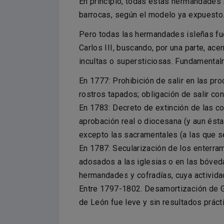
En principio, todas estas hermandades 
barrocas, según el modelo ya expuesto
Pero todas las hermandades isleñas fue
Carlos III, buscando, por una parte, acen
incultas o supersticiosas. Fundamentalm
En 1777: Prohibición de salir en las pr
rostros tapados; obligación de salir co
En 1783: Decreto de extinción de las c
aprobación real o diocesana (y aun ésta
excepto las sacramentales (a las que se
En 1787: Secularización de los enterra
adosados a las iglesias o en las bóved
hermandades y cofradías, cuya actividad
Entre 1797-1802. Desamortización de Go
de León fue leve y sin resultados práct