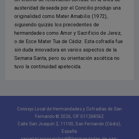
austeridad deseada por el Concilio produjo una
originalidad como Mater Amabilis (1972),
siguiendo quizás los precedentes de
hermandades como Amor y Sacrificio de Jerez,
o de Ecce Mater Tua de Cádiz. Esta cofradía fue
sin duda innovadora en varios aspectos de la
Semana Santa, pero su orientación ascética no
tuvo la continuidad apetecida.
Consejo Local de Hermandades y Cofradías de San
Fernando © 2026, CIF G11268562
Calle San Joaquín 2, 11100, San Fernando (Cádiz),
España
secretariaconsejolocal@hermandades-de-san-