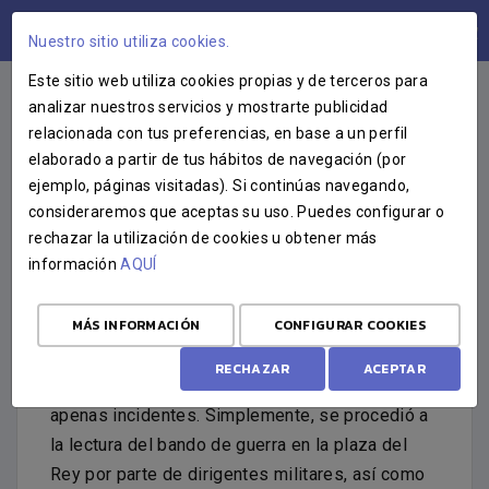
ÁREA USUARIOS
Nuestro sitio utiliza cookies.
Este sitio web utiliza cookies propias y de terceros para
analizar nuestros servicios y mostrarte publicidad
relacionada con tus preferencias, en base a un perfil
RÉGIMEN DE FRANCO (1936-
elaborado a partir de tus hábitos de navegación (por
ejemplo, páginas visitadas). Si continúas navegando,
1975)
consideraremos que aceptas su uso. Puedes configurar o
rechazar la utilización de cookies u obtener más
HERMANDADES Y
información
AQUÍ
NACIONALCATOLICISMO
MÁS INFORMACIÓN
CONFIGURAR COOKIES
El alzamiento militar del 18 de julio de 1936
RECHAZAR
ACEPTAR
triunfó en San Fernando desde su inicio y sin
apenas incidentes. Simplemente, se procedió a
la lectura del bando de guerra en la plaza del
Rey por parte de dirigentes militares, así como