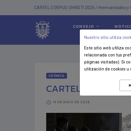
CARTEL CORPUS CHRISTI 2026 / Hermandades y C
CONSEJO
NOTIC
HISTORIA
Nuestro sitio utiliza cook
Este sitio web utiliza c
relacionada con tus pref
páginas visitadas). Si 
utilización de cookies 
CRÓNICA
CARTEL CORPUS CH
M
14 DE MAYO DE 2026