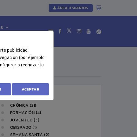
ÁREA USUARIOS
ES
arte publicidad
avegación (por ejemplo,
nfigurar o rechazar la
CATEGORÍAS
R
ACEPTAR
COMUNICADO (39)
CRÓNICA (31)
FORMACIÓN (4)
JUVENTUD (5)
OBISPADO (1)
SEMANA SANTA (2)