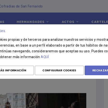
ofradías de San Fernando
IAS
HERMANDADES
ACTOS
CARTEL
ies.
ookies propias y de terceros para analizar nuestros servicios y mostr
erencias, en base a un perfil elaborado a partir de tus hábitos de n
continúas navegando, consideraremos que aceptas su uso. Puedes co
u obtener más información
AQUÍ
RISTI 2026
ÁS INFORMACIÓN
CONFIGURAR COOKIES
RECHAZA