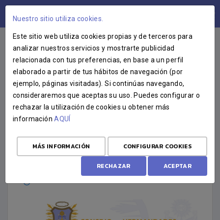
ÁREA USUARIOS
Nuestro sitio utiliza cookies.
Este sitio web utiliza cookies propias y de terceros para
analizar nuestros servicios y mostrarte publicidad
relacionada con tus preferencias, en base a un perfil
COMUNICADO
elaborado a partir de tus hábitos de navegación (por
ejemplo, páginas visitadas). Si continúas navegando,
REPULSA POR LOS ACTOS
consideraremos que aceptas su uso. Puedes configurar o
VANDÁLICOS A LOS
rechazar la utilización de cookies u obtener más
información
AQUÍ
ORNAMENTOS DECORATIVOS
DE LA PROCESIÓN DEL
MÁS INFORMACIÓN
CONFIGURAR COOKIES
PATRÓN SAN JOSÉ
RECHAZAR
ACEPTAR
1 DE MAYO DE 2026