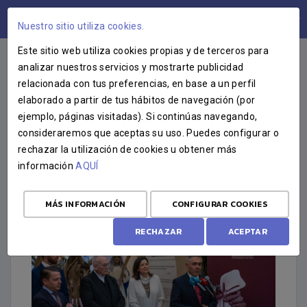
ÁREA USUARIOS
Nuestro sitio utiliza cookies.
Este sitio web utiliza cookies propias y de terceros para
analizar nuestros servicios y mostrarte publicidad
relacionada con tus preferencias, en base a un perfil
CRÓNICA
elaborado a partir de tus hábitos de navegación (por
ejemplo, páginas visitadas). Si continúas navegando,
INAUGURADA LA EXPOSICIÓN
consideraremos que aceptas su uso. Puedes configurar o
PASSIO DOMINI
rechazar la utilización de cookies u obtener más
información
AQUÍ
21 DE FEBRERO DE 2026
MÁS INFORMACIÓN
CONFIGURAR COOKIES
RECHAZAR
ACEPTAR