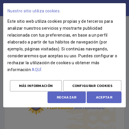
ÁREA USUARIOS
Nuestro sitio utiliza cookies.
Este sitio web utiliza cookies propias y de terceros para
analizar nuestros servicios y mostrarte publicidad
relacionada con tus preferencias, en base a un perfil
COMUNICADO
elaborado a partir de tus hábitos de navegación (por
ejemplo, páginas visitadas). Si continúas navegando,
DESIGNACIÓN PREGONERO Y
consideraremos que aceptas su uso. Puedes configurar o
CARTELISTA GLORIAS 2026
rechazar la utilización de cookies u obtener más
información
AQUÍ
18 DE NOVIEMBRE DE 2025
MÁS INFORMACIÓN
CONFIGURAR COOKIES
RECHAZAR
ACEPTAR